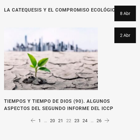
LA CATEQUESIS Y EL COMPROMISO ECOLÓGICO
8 Abr
2 Abr
TIEMPOS Y TIEMPO DE DIOS (90). ALGUNOS
ASPECTOS DEL SEGUNDO INFORME DEL ICCP
1
…
20
21
22
23
24
…
26