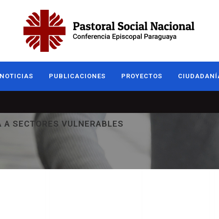
NOTICIAS
PUBLICACIONES
PROYECTOS
CIUDADANÍ
A A SECTORES VULNERABLES